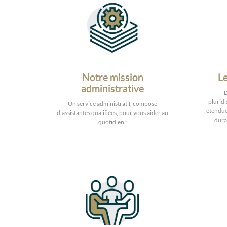
Notre mission
Le
administrative
L
pluridi
Un service administratif, composé
étendue
d'assistantes qualifiées, pour vous aider au
duran
quotidien :