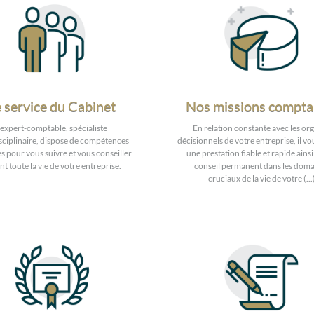
 service du Cabinet
Nos missions compta
'expert-comptable, spécialiste
En relation constante avec les or
sciplinaire, dispose de compétences
décisionnels de votre entreprise, il vo
s pour vous suivre et vous conseiller
une prestation fiable et rapide ains
t toute la vie de votre entreprise.
conseil permanent dans les doma
cruciaux de la vie de votre (...