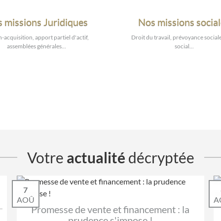
 missions Juridiques
Nos missions socia
-acquisition, apport partiel d'actif,
Droit du travail, prévoyance sociale
assemblées générales...
social...
Votre
actualité
décryptée
7
AOÛ
A
Promesse de vente et financement : la
prudence s'impose !