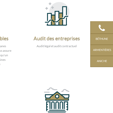
bles
Audit des entreprises
BÉTHUNE
ganes
Audit légal et audit contractuel
ARMENTIÈRES
us assure
i qu'un
ines
ANICHE
)