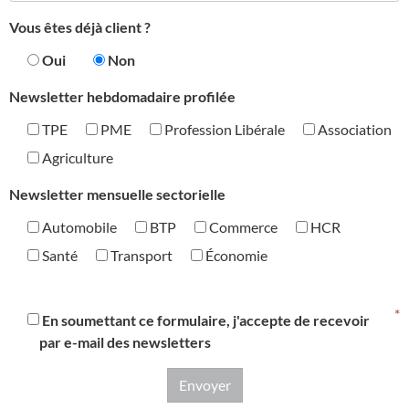
Vous êtes déjà client ?
Oui
Non
Newsletter hebdomadaire profilée
TPE
PME
Profession Libérale
Association
Agriculture
Newsletter mensuelle sectorielle
Automobile
BTP
Commerce
HCR
Santé
Transport
Économie
En soumettant ce formulaire, j'accepte de recevoir
par e-mail des newsletters
Envoyer